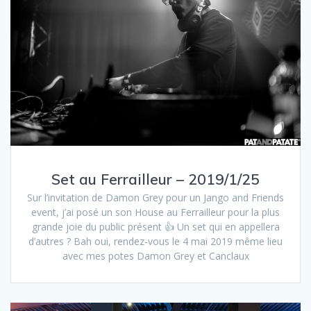
Set au Ferrailleur – 2019/1/25
Sur l’invitation de Damon Grey pour un Jango and Friends
event, j’ai posé un son House au Ferrailleur pour la plus
grande joie du public présent 👍 Un set qui en appellera
d’autres ? Bah oui, rendez-vous le 4 mai 2019 même lieu
avec mes potes Damon Grey et Canclaux