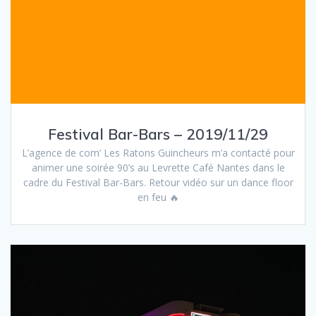
Festival Bar-Bars – 2019/11/29
L’agence de com’ Les Ratons Guincheurs m’a contacté pour
animer une soirée 90’s au Levrette Café Nantes dans le
cadre du Festival Bar-Bars. Retour vidéo sur un dance floor
en feu 🔥