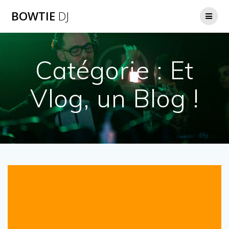
Skip
BOWTIE
DJ
to
content
Catégorie :
Et
Vlog, un Blog !