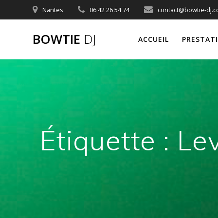
Skip
Nantes
06 42 26 54 74
contact@bowtie-dj.
to
content
BOWTIE
DJ
ACCUEIL
PRESTAT
Étiquette :
Le